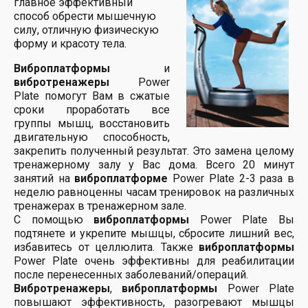
главное эффективный
способ обрести мышечную
силу, отличную физическую
форму и красоту тела.
Виброплатформы
и
вибротренажеры
Power
Plate помогут Вам в сжатые
сроки проработать все
группы мышц, восстановить
двигательную способность,
закрепить полученный результат. Это замена целому
тренажерному залу у Вас дома. Всего 20 минут
занятий на
виброплатформе
Power Plate 2-3 раза в
неделю равноценны часам тренировок на различных
тренажерах в тренажерном зале.
С помощью
виброплатформы
Power Plate Вы
подтянете и укрепите мышцы, сбросите лишний вес,
избавитесь от целлюлита. Также
виброплатформы
Power Plate очень эффективны для реабилитации
после перенесенных заболеваний/операций.
Вибротренажеры
,
виброплатформы
Power Plate
повышают эффективность, разогревают мышцы